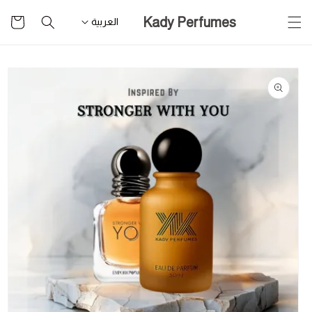
تخطى
سلة
Kady Perfumes
للمحتوى
العربية
التسوق
تخطى
لمعلومات
المنتج