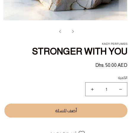
فت
ال
1
في
ناف
KADY PERFUMES
STRONGER WITH YOU
السعر
Dhs. 50.00 AED
المبدئي
الكمية
نقص
زيادة
كمية
كمية
STRONGER
STRONGER
WITH
WITH
أضف للسلة
YOU
YOU