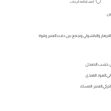
أضف لقائمة الرغبات
ين
الازهار والباتشولي ويجمع بين دفء العنبر وقوة
ن ،خشب الصندل
ي،العود الهندي
لتركي،العنبر، المسك