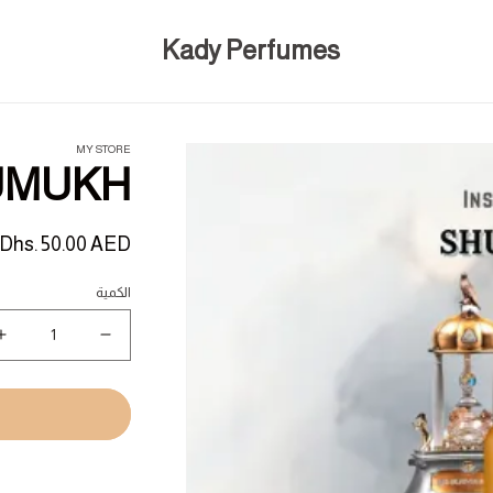
Kady Perfumes
MY STORE
UMUKH
السعر
Dhs. 50.00 AED
المبدئي
الكمية
نقص
ز
كمية
ك
H
SHUMUKH