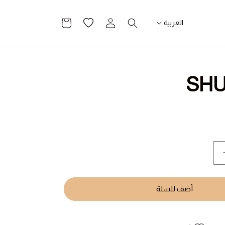
تسجيل
قائمة
سلة
العربية
الدخول
الرغبات
التسوق
SH
يادة
مية
SHUMUK
أضف للسلة