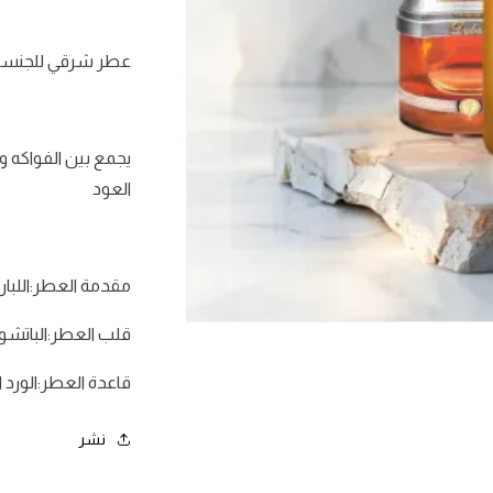
عطر شرقي للجنس
يجمع بين الفواكه و
العود
مقدمة العطر:اللبا
فتح
قلب العطر:الباتشول
الوسائط
1
في
قاعدة العطر:الورد ا
نافذة
نشر