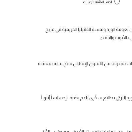
أضف لقائمة الرغبات
 نعومة الورد ولمسة الفانيليا الكريمية في مزيج
بالأنوثة والدفء.
ت مشرقة من الليمون الإيطالي تمنح بداية منعشة
رد التركي بطابع سكّري ناعم يضيف إحساساً أنثوياً
غني من الفانيليا والمسك الأبيض مع خشب الأرز