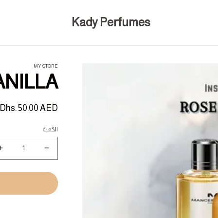
Kady Perfumes
MY STORE
ANILLA
السعر
Dhs. 50.00 AED
المبدئي
الكمية
نقص
ز
كمية
ك
E
ROSE
A
VANILLA