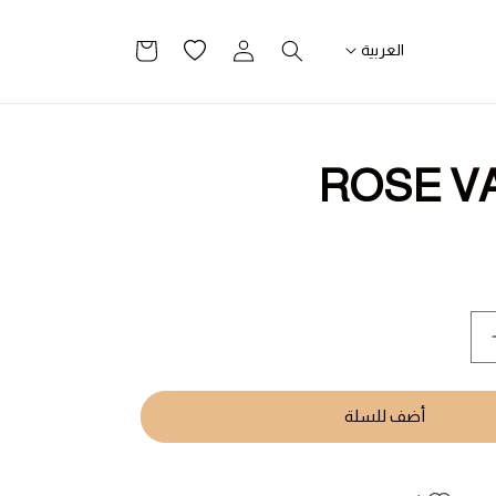
تسجيل
قائمة
سلة
العربية
الدخول
الرغبات
التسوق
ROSE V
يادة
مية
ROS
VANILL
أضف للسلة