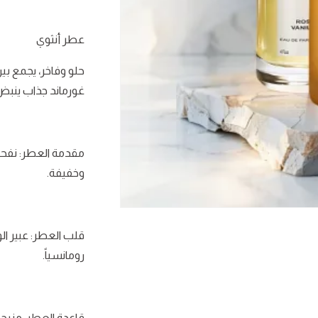
عطر أنثوي
حلو وفاخر، يجمع بين
غورماند جذاب ينبض 
مقدمة العطر: نفحا
وخفيفة.
فتح
الوسائط
1
قلب العطر: عبير الو
في
رومانسياً.
نافذة
قاعدة العطر: مزيج 