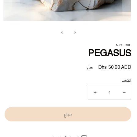
فت
ال
1
في
ناف
MY STORE
PEGASUS
السعر
Dhs. 50.00 AED
مباع
المبدئي
الكمية
نقص
زيادة
كمية
كمية
PEGASUS
PEGASUS
مباع