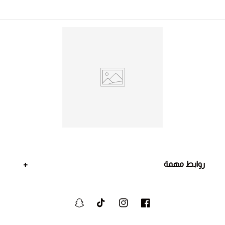
روابط مهمة
فيسبوك
انستجرام
تيكتوك
سنابشات