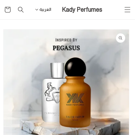
تخطى
سلة
Kady Perfumes
للمحتوى
العربية
التسوق
تخطى
لمعلومات
المنتج