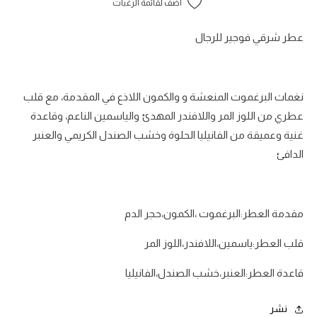
أضف لقائمة الرغبات
عطر شرقي فوجير للرجال
نغمات البرغموت المنعشة و والكمون اللاذع في المقدمة، مع قلب
عطري من اللوز المر واللافندر المهدئ والياسمين الناعم، وقاعدة
غنية وعميقة من الفانيليا الحلوة وخشب الصندل الكريمي والعنبر
الدافئ
مقدمة العطر:البرغموت ،الكمون،حجر الدم
قلب العطر:ياسمين،اللافندر،اللوز المر
قاعدة العطر:العنبر،خشب الصندل،الفانيليا
نشر