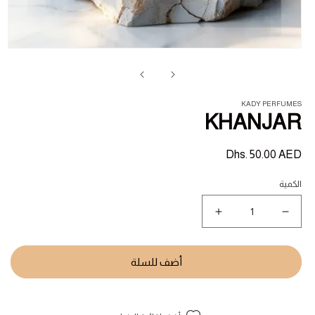
فت
ال
1
في
ناف
KADY PERFUMES
KHANJAR
السعر
Dhs. 50.00 AED
المبدئي
الكمية
نقص
زيادة
كمية
كمية
KHANJAR
KHANJAR
أضف للسلة