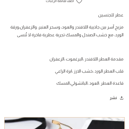
أضف لقائمة الرغبات
عطر للجنسين
مزيج آسر بين جاذيية اللافندر والعود، وسحر العنبر، والزعفران،ورقة
الورد، مع خشب الصندل والمسك تجربة عطرية فاخرة لا تُنسى
مقدمة العطر:اللافندر ،البرغموت ،الزعفران
قلب العطر:الورد ،خشب الارز ،ابرة الراعي
قاعدة العطر :العود ،الباتشولي،المسك
نشر