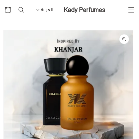
تخطى
سلة
Kady Perfumes
للمحتوى
العربية
التسوق
تخطى
لمعلومات
المنتج