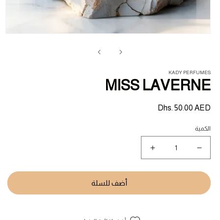
فت
ال
1
في
ناف
KADY PERFUMES
MISS LAVERNE
السعر
Dhs. 50.00 AED
المبدئي
الكمية
نقص
زيادة
كمية
كمية
MISS
MISS
LAVERNE
LAVERNE
أضف للسلة