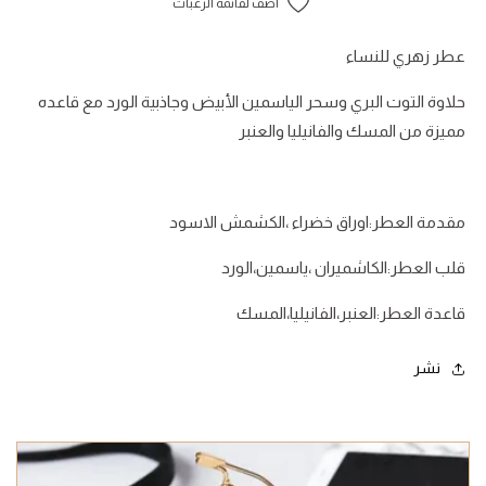
أضف لقائمة الرغبات
عطر زهري للنساء
حلاوة التوت البري وسحر الياسمين الأبيض وجاذبية الورد مع قاعده
مميزة من المسك والفانيليا والعنبر
مقدمة العطر:اوراق خضراء ،الكشمش الاسود
قلب العطر:الكاشميران ،ياسمين،الورد
قاعدة العطر:العنبر،الفانيليا،المسك
نشر