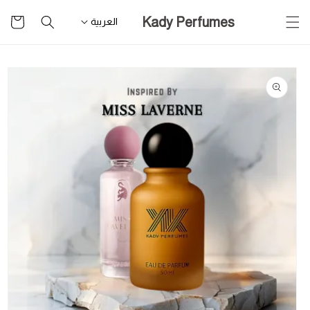
تخطى
سلة
Kady Perfumes
للمحتوى
العربية
التسوق
تخطى
لمعلومات
المنتج