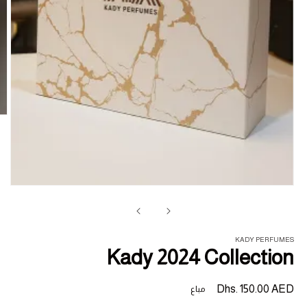
فتح
الو
1
في
ناف
KADY PERFUMES
Kady 2024 Collection
السعر
Dhs. 150.00 AED
مباع
المبدئي