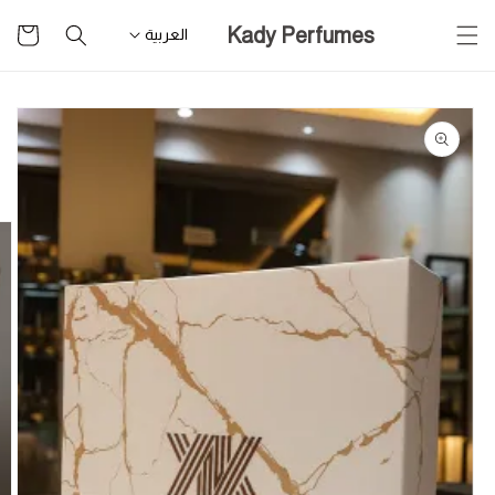
تخطى
سلة
Kady Perfumes
للمحتوى
العربية
التسوق
تخطى
لمعلومات
المنتج