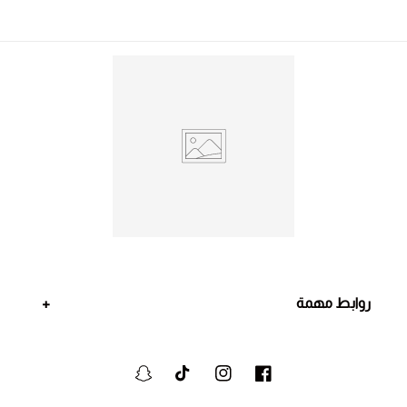
روابط مهمة
فيسبوك
انستجرام
تيكتوك
سنابشات