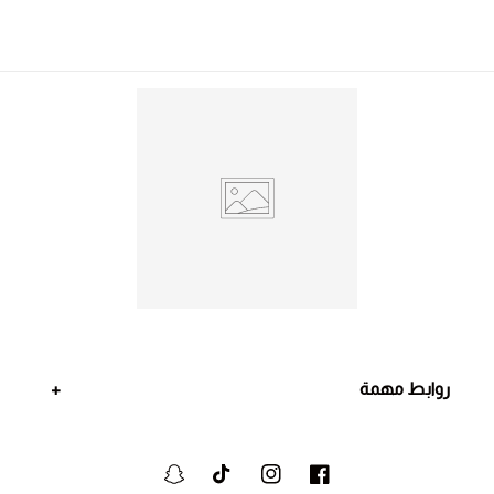
روابط مهمة
فيسبوك
انستجرام
تيكتوك
سنابشات