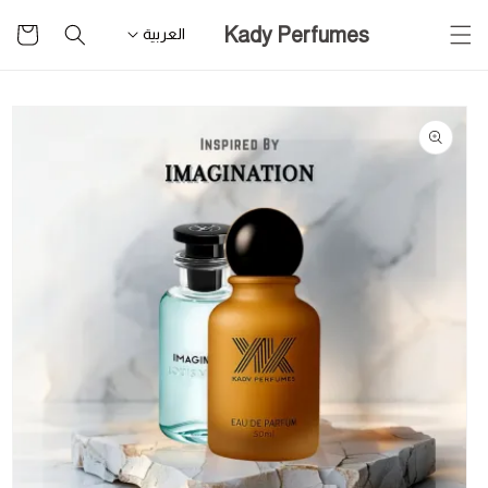
تخطى
سلة
Kady Perfumes
للمحتوى
العربية
التسوق
تخطى
لمعلومات
المنتج