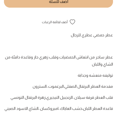
أضف للسلة
أضف لقائمة الرغبات
عطر حمضي عطري للرجال
عطر ساحر من انتعاش الحمضيات وقلب زهري حار وقاعدة دافئة من
الشاي واللبان
توليفه منعشه وجذابة
مقدمة العطر:البرتقال الصقلي،البرغموت ،السترون
قلب العطر:قرفة سيلان ،الزنجبيل النيجيري،زهرة البرتقال التونسي
قاعدة العطر:اللبان،خشب الغاياك ،امبروكسان ،الشاي الاسود الصيني