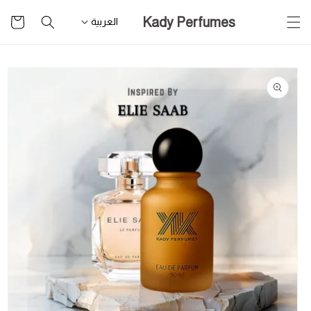
تخطى
سلة
Kady Perfumes
للمحتوى
العربية
التسوق
تخطى
لمعلومات
المنتج