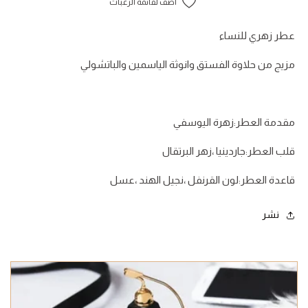
أضف لقائمة الرغبات
عطر زهري للنساء
مزيج من حلاوة الفستق وانوثة الياسمين والباتشولي
مقدمة العطر:زهرة اليوسفي
قلب العطر:جاردينيا ،زهر البرتقال
قاعدة العطر:لون القرنفل ،نجيل الهند ،عسل
نشر