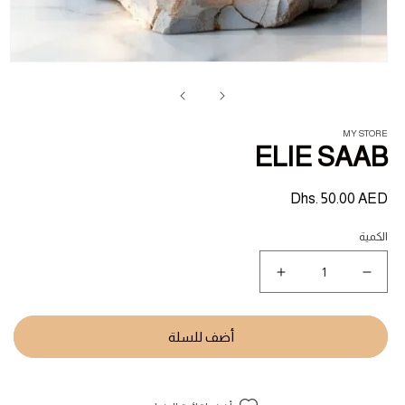
فت
ال
1
في
ناف
MY STORE
ELIE SAAB
السعر
Dhs. 50.00 AED
المبدئي
الكمية
نقص
زيادة
كمية
كمية
ELIE
ELIE
SAAB
SAAB
أضف للسلة