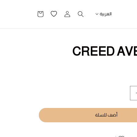
تسجيل
قائمة
سلة
العربية
الدخول
الرغبات
التسوق
CREED AV
يادة
مية
CREE
AVENTU
أضف للسلة