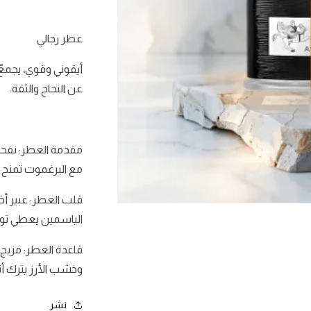
عطر رجالي
أيقوني وقوي، يجمعّ 
عن النجاح والثقة.
مقدمة العطر: نفح
مع البرغموت تمنح 
قلب العطر: عبير أخ
فتح
الوسائط
الياسمين يعطي توازن
1
في
قاعدة العطر: مزيج
نافذة
وخشب الأرز يترك أثرًا 
نشر