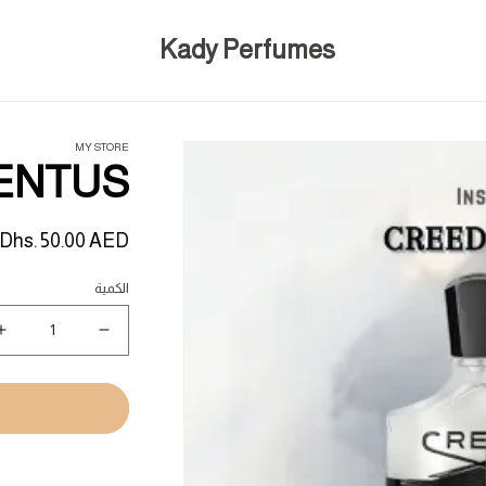
Kady Perfumes
MY STORE
ENTUS
السعر
Dhs. 50.00 AED
المبدئي
الكمية
نقص
ز
كمية
ك
D
CREED
S
AVENTUS