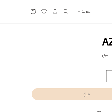
تسجيل
قائمة
سلة
العربية
الدخول
الرغبات
التسوق
A
مباع
يادة
مية
AZARA
مباع