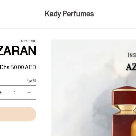
Kady Perfumes
MY STORE
ZARAN
السعر
Dhs. 50.00 AED
المبدئي
الكمية
نقص
ز
كمية
ك
N
AZARAN