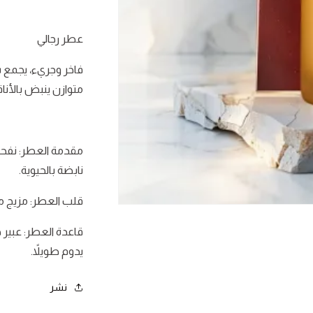
عطر رجالي
فاخر وجريء، يجمع ب
متوازن ينبض بالأناق
مقدمة العطر: نفحا
نابضة بالحيوية.
قلب العطر: مزيج من 
فتح
الوسائط
1
قاعدة العطر: عبير خ
في
يدوم طويلاً.
نافذة
نشر