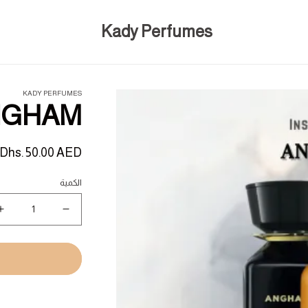
Kady Perfumes
KADY PERFUMES
NGHAM
السعر
Dhs. 50.00 AED
المبدئي
الكمية
نقص
ز
كمية
ك
M
ANGHAM