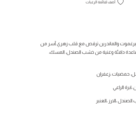
أضف لقائمة الرغبات
لبرغموت والماندرين ترقص مع قلب زهري آسر من
وقاعدة دافئة وغنية من خشب الصندل، المسك،
ل، حمضيات ،زعفران
ابرة الراعي
صندل ،الارز ،العنبر