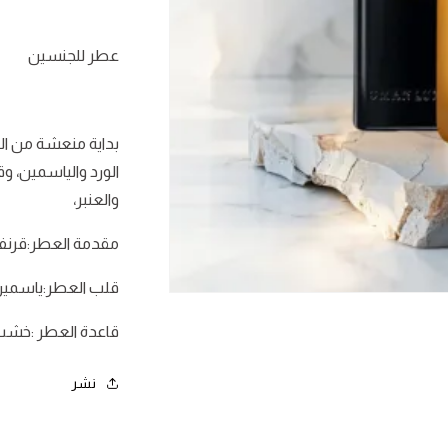
عطر للجنسين
بداية منعشة من ا
الورد والياسمين، 
والعنبر،
مقدمة العطر:قرنف
قلب العطر:ياسمين ،
فتح
الوسائط
1
قاعدة العطر :خشب ال
في
نافذة
نشر