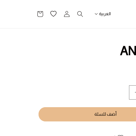
تسجيل
قائمة
سلة
العربية
الدخول
الرغبات
التسوق
A
يادة
مية
ANGHA
أضف للسلة