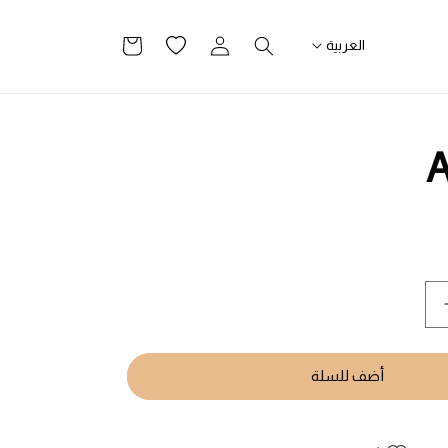
تسجيل
قائمة
سلة
العربية
الدخول
الرغبات
التسوق
A
يادة
مية
Accent
أضف للسلة