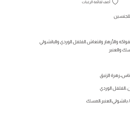
أضف لقائمة الرغبات
لجنسين
واكه والأزهار وانتعاش الفلفل الوردي والباتشولي
مسك والعنبر
ناس،،زهرة الزنبق
،الفلفل الوردي
 ،باتشولي،العنبر،المسك