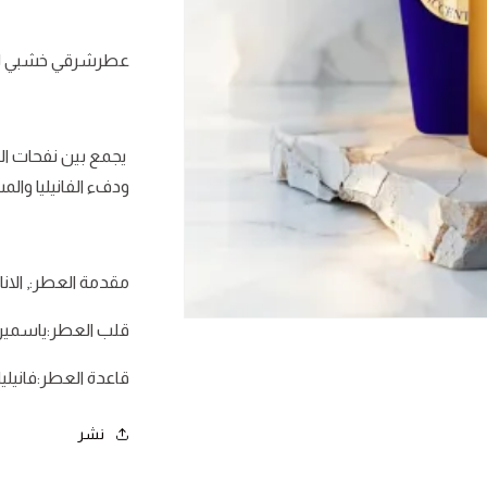
عطرشرقي خشبي ل
يجمع بين نفحات الف
ودفء الفانيليا وال
مقدمة العطر:, الانا
فتح
قلب العطر:ياسمين 
الوسائط
1
في
قاعدة العطر:فانيليا
نافذة
نشر