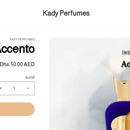
Kady Perfumes
KADY PERFUMES
ccento
السعر
Dhs. 50.00 AED
المبدئي
الكمية
نقص
ز
كمية
ك
o
Accento