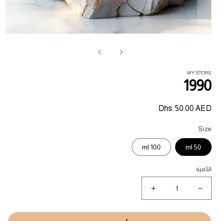
فت
ال
1
في
ناف
MY STORE
1990
السعر
Dhs. 50.00 AED
المبدئي
Size
100 ml
50 ml
الكمية
نقص
زيادة
كمية
كمية
1990
1990