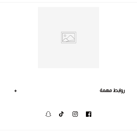
روابط مهمة
فيسبوك
انستجرام
تيكتوك
سنابشات