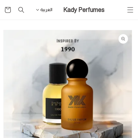
تخطى
سلة
Kady Perfumes
للمحتوى
العربية
التسوق
تخطى
لمعلومات
المنتج