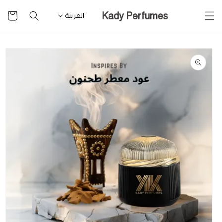
تخطى
سلة
Kady Perfumes
للمحتوى
العربية
التسوق
تخطى
لمعلومات
المنتج