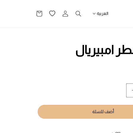
تسجيل
قائمة
سلة
العربية
الدخول
الرغبات
التسوق
ر امبيريال
يادة
مية
ود
عطر
أضف للسلة
مبيريال