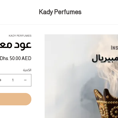
Kady Perfumes
KADY PERFUMES
عود معط
السعر
Dhs. 50.00 AED
المبدئي
الكمية
نقص
ز
كمية
ك
عود
ع
معطر
م
امبيريال
ا