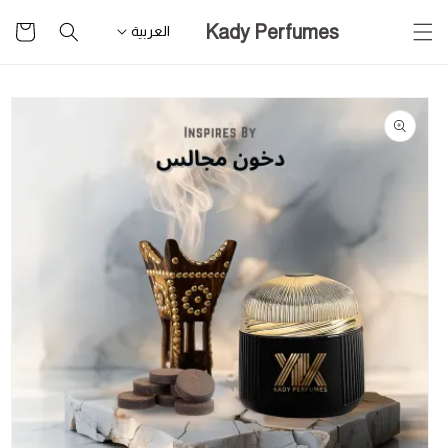
تخطى
سلة
Kady Perfumes
للمحتوى
العربية
التسوق
تخطى
لمعلومات
المنتج