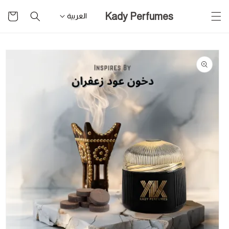
تخطى
سلة
Kady Perfumes
للمحتوى
العربية
التسوق
تخطى
لمعلومات
المنتج